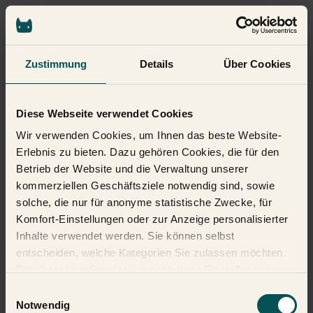
Zustimmung
Details
Über Cookies
Diese Webseite verwendet Cookies
Wir verwenden Cookies, um Ihnen das beste Website-
Erlebnis zu bieten. Dazu gehören Cookies, die für den
Betrieb der Website und die Verwaltung unserer
kommerziellen Geschäftsziele notwendig sind, sowie
solche, die nur für anonyme statistische Zwecke, für
Komfort-Einstellungen oder zur Anzeige personalisierter
Inhalte verwendet werden. Sie können selbst
entscheiden, welche Kategorien Sie zulassen möchten.
Bitte beachten Sie, dass je nach Ihren Einstellungen
möglicherweise nicht alle Funktionen der Website zur
Einwilligungsauswahl
Verfügung stehen. Weitere Informationen finden Sie in
Notwendig