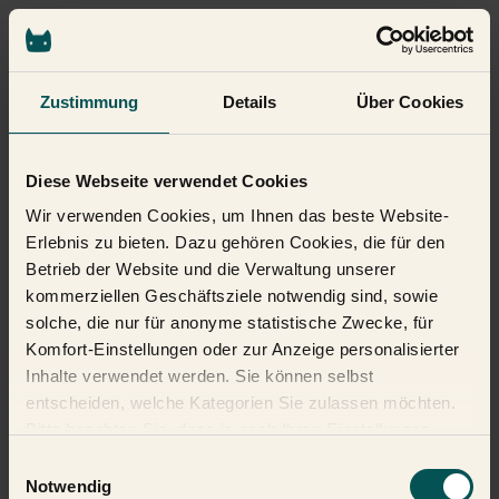
Zustimmung
Details
Über Cookies
Diese Webseite verwendet Cookies
Wir verwenden Cookies, um Ihnen das beste Website-
Erlebnis zu bieten. Dazu gehören Cookies, die für den
Betrieb der Website und die Verwaltung unserer
kommerziellen Geschäftsziele notwendig sind, sowie
solche, die nur für anonyme statistische Zwecke, für
Komfort-Einstellungen oder zur Anzeige personalisierter
Inhalte verwendet werden. Sie können selbst
entscheiden, welche Kategorien Sie zulassen möchten.
Bitte beachten Sie, dass je nach Ihren Einstellungen
möglicherweise nicht alle Funktionen der Website zur
Einwilligungsauswahl
Verfügung stehen. Weitere Informationen finden Sie in
Notwendig